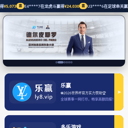
当前位置：
首页
> 体育动态
9博引领数字娱乐新潮流打造安全创新用户体验
平台发展未来生态圈
2026-07-08 11:07:15
48次
随着数字技术的快速发展，娱乐产业正在经历一场深刻变
革，用户对于平台安全性、创新能力以及个性化体验提出了
更高要求。9博以数字娱乐新趋势为发展方向，通过技术创
新、服务升级、安全保障以及生态建设等多维度布局，持续
探索数字娱乐领域的发展路径。本文围绕“9博引领数字娱乐
新潮流，打造安全创新用户体验平台，发展未来生态圈”这
一核心主题展开分析，从数字娱乐趋势创新、安全体系建