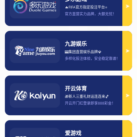
设、用户体验优化以及未来生态布局四个方面进行深入探
讨。通过不断融合先进技术与用户需求，9博致力于构建更
加开放、智能、安全的数字娱乐平台，为用户提供更加丰
富、多元、高品质的娱乐体验。同时，平台通过完善生态体
系建设，推动数字娱乐行业向更加健康、可持续的方向发
展。未来，随着人工智能、大数据、云计算等技术持续演
进，数字娱乐行业将迎来更多机遇，而9博也将在创新驱动
下不断拓展发展空间，打造具有竞争力和影响力的未来数字
娱乐生态圈。
1、创新驱动娱乐新潮
数字娱乐行业的发展离不开创新力量的推动，随着互联网技
术不断升级，用户对于娱乐内容的需求已经从单一体验逐渐
转向多元化、智能化和互动化。9博紧跟时代发展趋势，通
过持续探索数字技术与娱乐服务的融合方式，不断提升平台
内容价值和服务能力，引领数字娱乐行业迈向新的发展阶
段。