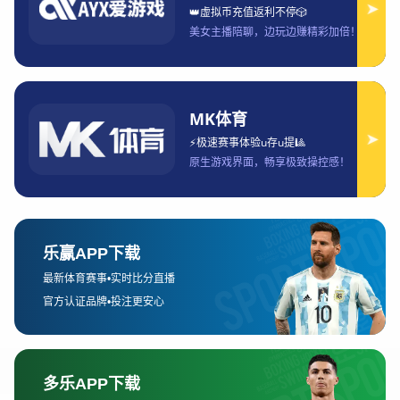
2、使用智能搜索功能
在选择了合适的平台之后，如何快速找到您想要回看的比赛
内容呢？此时，平台的智能搜索功能便显得尤为重要。大部
分视频平台都有强大的搜索引擎，能够根据您的关键词精准
找到相关的比赛回放。
首先，确保您在平台内登录了个人账户，这样可以更方便地
查看历史观看记录以及个性化推荐内容。然后，利用平台的
搜索框输入赛事关键词，如“2025世俱杯决赛回放”或“世俱
杯精彩集锦”，即可迅速找到所需的比赛视频。
此外，平台还会根据您的搜索历史和观看习惯，为您推荐其
他相关比赛和精彩回放。这意味着，您不仅可以回看具体的
比赛，还能欣赏到一些额外的精彩时刻，如进球集锦、精彩
扑救、精彩瞬间等内容。
3、调整观看设置
为了提供最佳的观看体验，许多平台允许用户根据自己的网
络环境调整视频的清晰度和播放设置。通过调整这些设置，