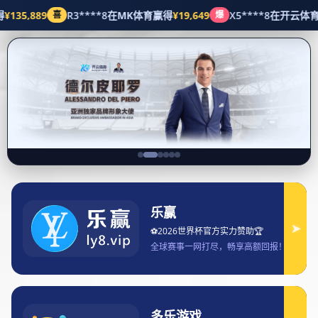
当前位置：
首页
> 体育动态
如何通过手机回看世俱杯赛事比赛全程精彩回
放方法详解
2025-08-31 16:13:32
338次
文章摘要：世俱杯赛事，作为全球足球最具含金量的赛事之
一，吸引了无数球迷的关注。然而，由于时差、工作或其他
原因，很多人并不能在直播期间观看比赛。为了满足广大球
迷的需求，通过手机回看比赛全程精彩回放成为了一个便捷
且有效的解决方案。本篇文章将从多个方面为大家详解如何
通过手机回看世俱杯赛事比赛全程精彩回放，包括选择合适
的平台、使用智能搜索功能、调整观看设置以及充分利用离