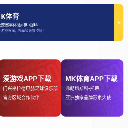
动观看者，而能成为赛事氛围的一部分。直播间通常配备弹幕
例如，在比赛前夕，观众可以参与“赛果预测”活动，猜测哪支
在官方APP或直播间完成任务，可为喜爱的队伍累计应援值。当
获得战队周边或游戏内奖励。这种线上互动机制，让粉丝群体
据面板、战术分析窗口等方式，为观众带来接近现场的体验。例
窗口了解选手的操作节奏与决策逻辑。这种结合数据与视觉的
赛事官网和英雄联盟官方微信公众号是最权威的信息来源，每日更
，官网会第一时间发布比赛回顾与高光集锦，帮助观众快速回
花絮和幕后花板，为观众提供更轻松多样的资讯体验。例如，B