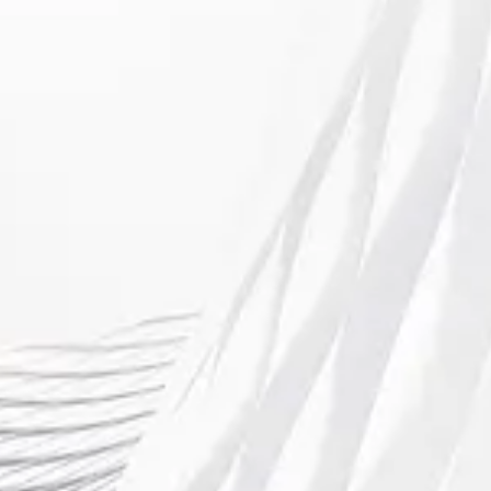
赛事实况，更能通过多元互动功能、权威资讯发布与社区生态
分析与文化延展，LPL官方平台以系统化、专业化的方式，
仅让观众成为赛事的见证者，更成为电竞文化的参与者与传播
，让每一位热爱电竞的人，都能以自己的方式感受“热爱不止，
2025-09-26
2025-10-08