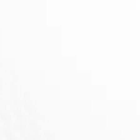
站LPL
心”，提
值得一提
热区分析
与逻辑。
4、融
LPL的
的粉丝专
情。这种
官方平台
成长历程
体、品牌
对于想要
正版周边
形成观众