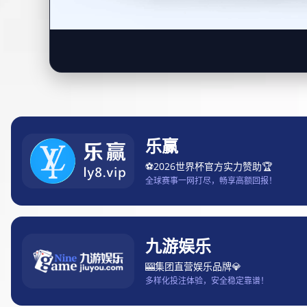
C
联系我们
Contact Us
道。本文
平台的多
米兰(中国)体育官方网站-AC Milan
浸地体验
电话：13594780046
的社区生
势，在数
联系人：周经理
1、掌
邮箱：immutable@126.com
要想第一
（lpl.
网址：https://www.wutailift.com
了直播画
在出行途
地址：马鞍山市浆蒙郡409号
此外，L
即可享受
特写，都
米兰体育官
值得注意
赛开赛前