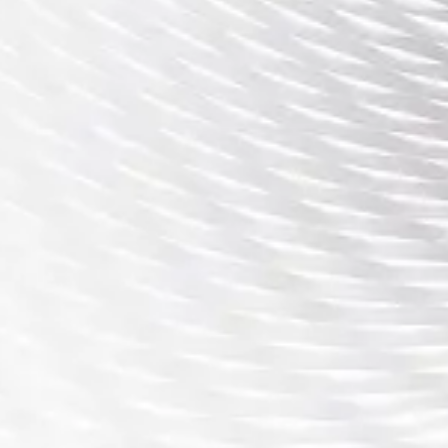
关于我们
产品中心
新闻资讯
关于米兰体育官方网站
龙珠体育引领智能赛事新
体育动态
潮流打造全方位体育服务
平台助力精彩运动生活
老特拉福德扩建方案揭秘
曼联未来球场升级蓝图与
发展愿景全面展望
欧冠高清直播免费入口全
新指南畅享精彩赛事观看
体验实时高清画面
中超联赛直播精彩呈现实
时赛事高清观看与球队动
态全方位解析内容
金沙娱乐场全新体验指南