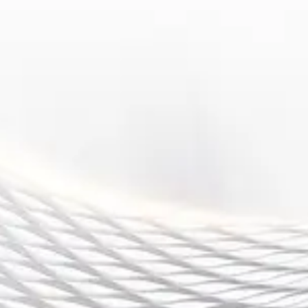
平台观看LPL联赛，不仅能获得最高质量的直播画面与最实时的
面融入这项顶级电竞赛事的世界。从赛事直播、互动参与，到数据
供了全方位的观赛体验。
掌握官方平台的使用方法，就是打开LPL电竞宇宙的钥匙。它不
，随着技术的不断创新，LPL官方平台将继续拓展更多观赛维度
”的独特魅力。
tps://www.wutailift.com/news/85.html
怎么看德甲联赛赛事转播渠道与观看方式全攻略
法甲纪念品购买指南如何选择正品并找到最具特色的商品