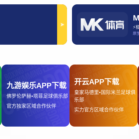
最推荐的观看路径。
验互动功能与沉浸式观赛模式
方直播平台在不断更新中融入了丰富的互动元素，使观众不再是被
实时投票、战队应援榜等功能，让粉丝可以边看比赛边参与互动。
胜，系统会在赛后公布结果并发放虚拟奖励，增强观赛趣味性。
出了“应援灯牌”“粉丝打卡”“专属头像框”等特色活动。观众通过
到一定等级时，不仅会在直播画面中展示队伍专属特效，还可能
，形成了浓厚的电竞文化氛围。
分官方平台推出“沉浸式观赛模式”，通过多屏画面整合、实时数
可实时查看经济曲线、击杀统计和装备更新，甚至通过数据分析
体验，已成为LPL赛事直播的重要标志。
取官方资讯与权威数据渠道
直播，及时了解LPL的官方资讯也是电竞迷关注的重点。LPL
排、队伍动态、选手采访、版本分析以及官方公告。赛事结束后
局与操作亮点。
PL官方微博、抖音、B站等社交媒体账号也会同步推送短视频、