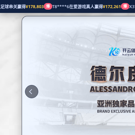
多年专注不锈钢制品生产厂家
米兰体育官方网站
米兰体育
ac milan
赛
关于米兰体育
经典案例
体育动态
体育种类
官方网站
如何通
体育动态
News
2025-1
公司新闻
英雄联盟
逐的焦点