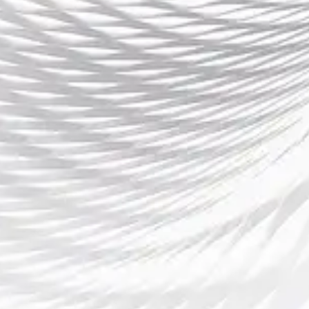
本文网址：
https://www.wutailift.com/news/95.html
上一篇：
手机观看足球直播分析技巧与方法详细解读
2026-01-11
下一篇：
深度解析英超走势与稳健投注技巧助你提升竞猜水平全面实用策略集
2026-01-15
米兰(中国)体育
在线留言
官方网站-AC
Milan
电话：13594780046
联系人：周经理
邮箱：immutable@126.com
网址：