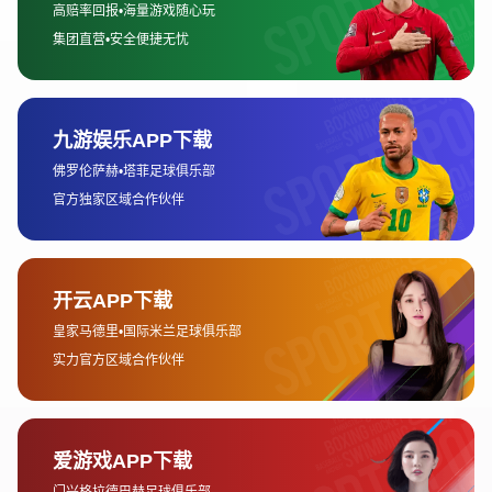
实证结果显示，团队进球效率与比赛胜率之间呈现出显著正
相关关系。在样本比赛中，进球效率较高的队伍往往能够更
早建立经济优势，从而在中后期比赛中占据主动。
进一步分阶段分析发现，前中期的进球效率对胜率影响尤为
明显。高效的早期击杀与目标控制，可以有效压缩对手发育
空间，为后续团战和推进奠定基础。
同时，研究也发现进球效率并非孤立因素，其效果受到阵容
搭配、地图控制和团队协作水平的共同影响。这说明单纯追
求击杀数量并不足以保证胜利，效率与整体策略同样重要。
四、战术启示与应用
从战术层面看，提高进球效率需要团队在视野布控、信息共
享和决策执行方面形成高度协同。数据分析结果为战队在训
练中有针对性地优化这些环节提供了方向。
在实战应用中，教练组可以基于进球效率指标，对不同战术