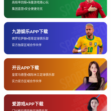
参与体育运动。这种便利性不仅提升了市民的生活质量，也
促进了城市功能的均衡发展，形成活力充沛的都市生态。
2、体育功能创新升级
世博体育在体育功能方面实现了创新升级，通过引入智能化
设备、互动设施以及多样化运动场馆，满足了现代市民对健
康生活的多维需求。例如，室内外运动场馆、综合健身中心
和特色运动体验区相结合，使运动形式更加丰富和灵活。
技术创新是世博体育的重要特色之一。通过智能监测、数据
分析和虚拟互动，市民在运动过程中能够获得个性化的健康
指导与运动建议，提升运动体验感和安全性。这种智能化的
体育设施不仅服务个人健康，也推动了城市体育管理的现代
化。
此外，世博体育通过跨界整合运动教育和赛事培训资源，打
造全民健身与竞技体育的融合平台。青少年运动训练、社区
健身课程以及专业赛事场地的结合，使城市体育功能不仅服
务大众，也为培养体育人才提供了坚实基础。