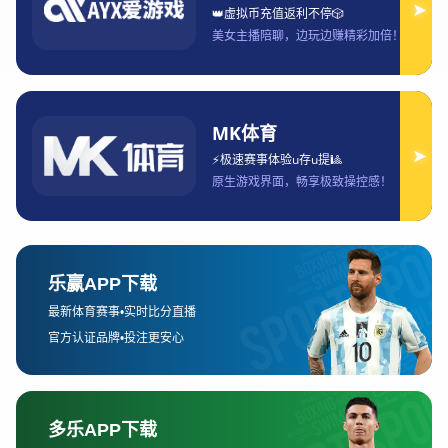
造区域形象、丰富市民生活，同时引领城市健康发展理念，
为未来城市规划提供借鉴与参考。文章在最后将对世博体育
的整体影响进行总结，明确其在城市发展中的战略地位和长
远价值。
1、城市活力全面提升
世博体育作为城市综合体育休闲地标，其首要作用在于全面
提升城市活力。通过大型体育场馆、户外运动空间及多功能
设施的布局，世博体育能够吸引不同年龄层、不同兴趣群体
的市民参与运动与休闲活动，从而增强城市的整体活力水
平。
城市活力不仅体现在人口流动和社会互动上，也体现在城市
文化和形象的塑造上。世博体育通过举办国际赛事、文化节
庆活动以及社区互动项目，为城市注入了持续的动态能量，
使城市在国际和区域舞台上的形象得到提升。
此外，世博体育的建设充分考虑城市空间的多样性和可达
性，通过交通网络优化和公共空间整合，使市民能够便捷地