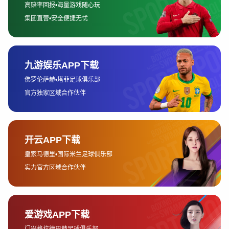
在赛事内容方面，世博体育不断丰富活动类型，除了传统足
球、篮球等热门项目之外，还引入电竞、极限运动、城市跑
酷以及趣味挑战赛等新兴赛事。这种多元化布局能够满足不
同用户群体的兴趣需求，进一步扩大平台影响力。
为了增强用户互动体验，世博体育还积极应用社交互动机
制。用户不仅可以实时观看赛事，还能够通过评论、竞猜、
互动投票以及线上挑战等方式参与其中。这种互动模式让观
众从“旁观者”转变为“参与者”，进一步增强了平台活跃度。
此外，世博体育在赛事运营中更加重视线下沉浸体验。通过
打造体育嘉年华、城市主题赛事以及现场互动娱乐区，让赛
事活动兼具体育竞技与娱乐社交属性，吸引更多年轻群体参
与其中，推动体育消费场景不断升级。
数字科技赋能平台
数字科技的发展正在深刻改变体育行业的发展格局，而世博
体育则充分利用大数据、人工智能以及移动互联网技术，不
断提升平台服务能力，为用户带来更加智能化和个性化的运