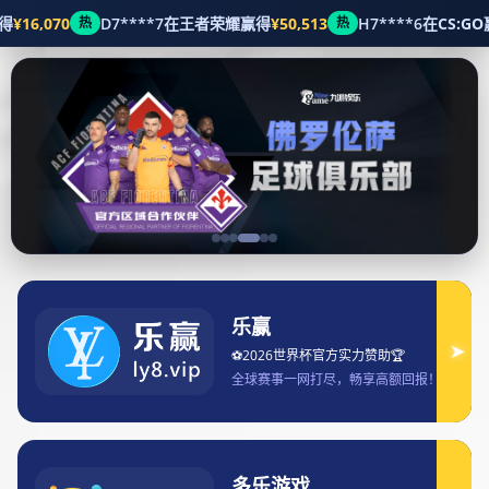
当前位置：
首页
> 经典案例
世博体育引领全民健身新风潮打造多元赛事互
动体验平台新生态发展
2026-05-27 01:37:30
142次
文章摘要：随着全民健身理念不断深入人心，体育产业也迎
来了全新的发展机遇。世博体育顺应时代潮流，以科技创
新、赛事融合、互动体验和生态建设为核心驱动力，积极打
造覆盖全民、连接线上线下的多元赛事互动体验平台。通过
构建更加丰富的体育赛事体系，完善数字化服务能力，强化
用户参与感与沉浸感，世博体育不仅推动了体育运动的大众
化普及，也让全民健身从传统模式迈向智能化、社交化和多