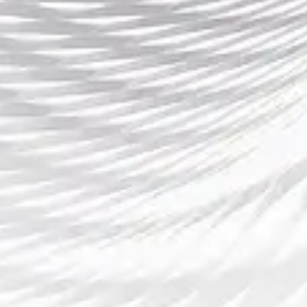
未来，随着科技持续进步和全民健康意识不断增强，世博体
育将在推动全民健身事业发展中发挥更加重要的作用。通过
持续优化赛事服务、拓展互动场景以及深化产业融合，世博
体育有望进一步构建覆盖全民、连接全球的体育互动新生
态，为中国体育产业高质量发展注入更多活力与动力。
本文网址：
https://www.wutailift.com/works/176.html
上一篇：
赢博会体育引领全民运动新时代全面提升竞技与健康水平
2026-05-22
下一篇：
升博体育携手全球赛事打造沉浸式观赛互动娱乐新体验新生态
2026-05-27
米兰(中国)体育
在线留言
官方网站-AC
Milan