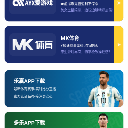
在新用户。
此外，英超俱乐部文化、球员成长故事以及历史经典赛事，
都是极具情感价值的内容资源。通过故事化、系列化的内容
包装，可以有效降低新用户的理解门槛，增强情感共鸣，从
而提升内容对新用户的吸引力与传播力。
二、多渠道协同拉新
以英超赛事为核心的用户拉新，离不开多渠道的协同发力。
传统体育媒体、短视频平台、社交媒体以及社区论坛，构成
了用户触达的多元渠道网络。通过在不同渠道中进行差异化
内容投放，可以实现对不同用户群体的精准覆盖。
在短视频与社交平台中，英超赛事的高光瞬间、精彩进球和
戏剧性片段，具备极强的传播属性。通过算法推荐与社交裂
变机制，这类内容能够快速触达大量非核心用户，成为拉新
的重要入口。
同时，多渠道之间并非孤立存在，而应形成清晰的导流与转
化路径。例如，通过社交平台引导用户进入赛事直播平台，