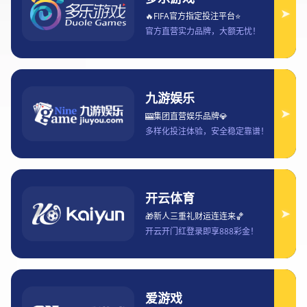
系统解析多渠道用户拉新的创新逻辑与增长路径。通过对赛
事IP的深度挖掘、多元触点的精细化运营以及用户生命周期
的持续管理，英超赛事不仅能够吸引海量新用户进入平台，
还能实现用户留存、转化与裂变的良性循环。本文力求在理
论与实践层面，为以英超赛事为核心的用户增长模式提供具
有参考价值的系统化思路与方法论。
一、赛事内容价值重构
英超赛事之所以具备强大的用户拉新能力，首先源于其本身
所蕴含的高质量内容价值。激烈的比赛节奏、悬念迭起的赛
果以及明星球员的持续涌现，使英超具备天然的关注度优
势。通过对赛事内容进行系统化重构，将单一比赛转化为可
持续输出的内容矩阵，是拉新策略的重要基础。
在内容重构过程中，需要突破传统赛事直播的单一形式，围
绕英超赛事延展出赛前分析、赛中互动、赛后复盘等多维内
容形态。这种全周期内容覆盖，不仅能够满足核心球迷的深
度需求，也能通过通俗化、娱乐化表达吸引泛体育用户与潜