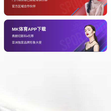
四、玩家理性参与判断
即便活动本身真实可靠，玩家自身的参与方式仍然决定最终
结果。理性参与首先体现在对自身投入能力的清晰认知，包
括时间、金钱与精力成本，避免因情绪化决策而超出承受范
围。
其次，玩家应正确区分娱乐价值与现实收益。LPL活动本质
仍以娱乐和社群参与为核心，若将其视为稳定获利渠道，容
易产生心理预期偏差，从而在结果不符时产生失落甚至纠
纷。
最后，信息获取与经验积累同样重要。通过观察其他玩家反
馈、复盘活动机制、总结参与经验，玩家可以逐步形成适合
自己的判断体系，在众多活动中筛选出真正值得参与的项
目。
总结：