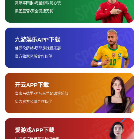
过度复杂、层层叠加的任务机制，容易诱导玩家投入超出预
期的时间或金钱成本。理性的玩家应重点评估规则是否与自
身目标匹配，而非被“高回报”表象牵引。
三、平台与资本运作逻辑
LPL活动背后往往涉及平台运营与资本逻辑，这决定了活动
的长期稳定性。大型平台依托流量生态，通过活动提升用户
黏性，其收益模式相对清晰，因此更倾向于维持信誉与口
碑，保障活动的可持续性。
而一些短期导向的平台，可能以快速变现为目标，通过高频
活动刺激用户投入，却缺乏长期运营规划。一旦流量红利消
退，活动支持力度与奖励兑现能力便可能迅速下降，风险随
之暴露。
米兰体育官网
理解资本运作逻辑，有助于玩家判断活动的“生命周期”。当
玩家意识到自己只是短期流量模型中的一环时，便更容易保
持理性，避免在不具备长期保障的活动中投入过多资源。